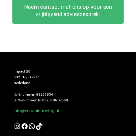
Neem contact met ons op voor een
vrijblijvend adviesgesprek.
Impact 28
6921 RZ Duiven
Nederland
KvK-nummer: 69231834
BTW-nummer: NL002310616B68
info@vajotuinaanleg.nl
Instagram
Facebook
WhatsApp
TikTok