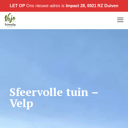
LET OP
Ons nieuwe adres is
Impact 28, 6921 RZ Duiven
Sfeervolle tuin –
Velp